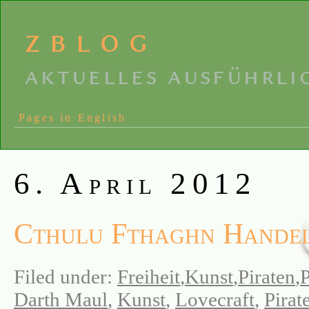
zblog
aktuelles ausführli
Pages in English
6. April 2012
Cthulu Fthaghn Handel
Filed under:
Freiheit
,
Kunst
,
Piraten
,
P
Darth Maul
,
Kunst
,
Lovecraft
,
Pirat