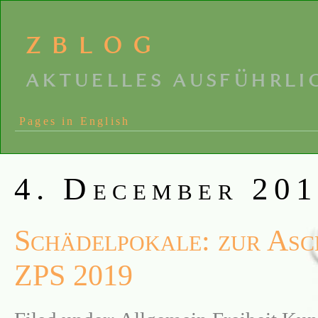
zblog
aktuelles ausführli
Pages in English
4. December 20
Schädelpokale: zur Asc
ZPS 2019